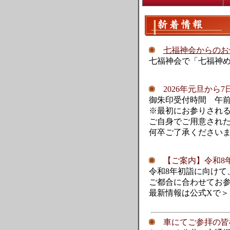
七福神会からのお
七福神会で「七福神
2026年元旦から
御朱印受付時間 午前
※最初にお参りされ
ご自身でご用意され
何卒ご了承ください
【ご案内】令和8
令和8年初詣に向けて
ご都合に合わせてお
最新情報は公式Xで＞
車にてご参拝の皆