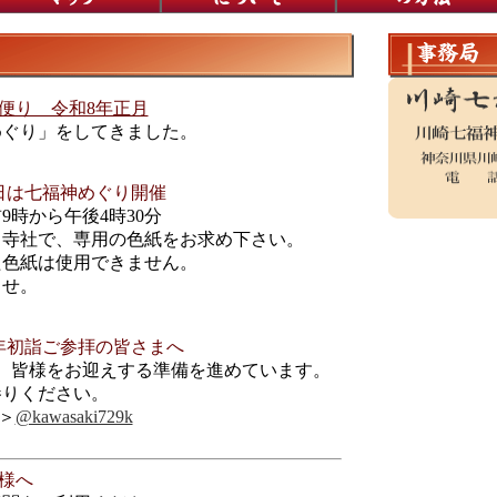
便り 令和8年正月
めぐり」をしてきました。
7日は七福神めぐり開催
9時から午後4時30分
る寺社で、専用の色紙をお求め下さい。
た色紙は使用できません。
ませ。
年初詣ご参拝の皆さまへ
、皆様をお迎えする準備を進めています。
参りください。
＞
@kawasaki729k
様へ